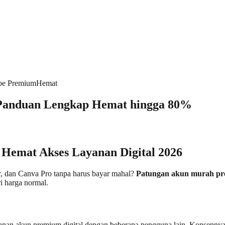
be Premium
Hemat
Panduan Lengkap Hemat hingga 80%
Hemat Akses Layanan Digital 2026
r, dan Canva Pro tanpa harus bayar mahal?
Patungan akun murah p
i harga normal.
ganan akun premium digital dengan beberapa pengguna lain. Konsepnya