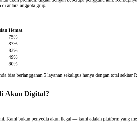
a di antara anggota grup.
ulan
Hemat
75%
83%
83%
49%
80%
nda bisa berlangganan 5 layanan sekaligus hanya dengan total sekitar R
 Akun Digital?
smi. Kami bukan penyedia akun ilegal — kami adalah platform yang m