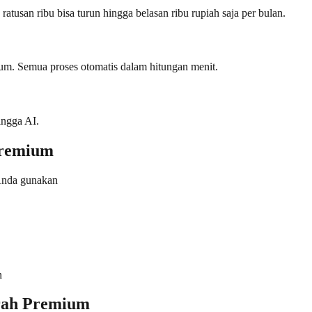
usan ribu bisa turun hingga belasan ribu rupiah saja per bulan.
ium. Semua proses otomatis dalam hitungan menit.
ingga AI.
Premium
Anda gunakan
n
rah Premium