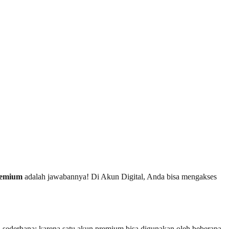
remium
adalah jawabannya! Di Akun Digital, Anda bisa mengakses
 sederhana: karena satu akun premium bisa digunakan oleh beberapa